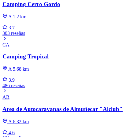
Camping Cerro Gordo
A 1.2 km
3.7
303 reseñas
CA
Camping Tropical
A 5.68 km
3.9
486 reseñas
AR
Area de Autocaravanas de Almuñecar "Alclub"
A 6.32 km
4.6