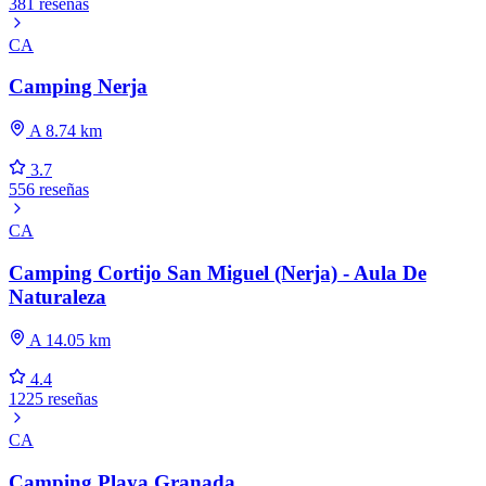
381 reseñas
CA
Camping Nerja
A 8.74 km
3.7
556 reseñas
CA
Camping Cortijo San Miguel (Nerja) - Aula De
Naturaleza
A 14.05 km
4.4
1225 reseñas
CA
Camping Playa Granada