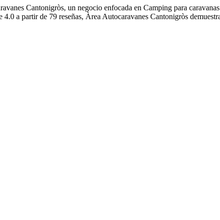
ocaravanes Cantonigròs, un negocio enfocada en Camping para caravana
de 4.0 a partir de 79 reseñas, Àrea Autocaravanes Cantonigròs demuestra