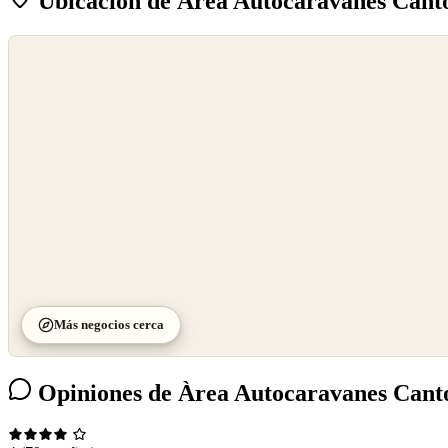
Ubicación de Àrea Autocaravanes Cant
©
OpenStreetMap
©
CARTO
Más negocios cerca
Opiniones de Àrea Autocaravanes Cant