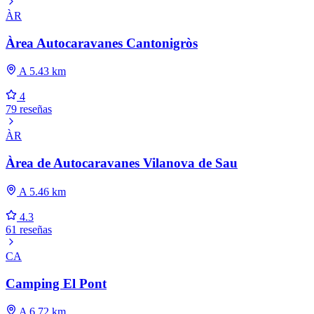
ÀR
Àrea Autocaravanes Cantonigròs
A 5.43 km
4
79 reseñas
ÀR
Àrea de Autocaravanes Vilanova de Sau
A 5.46 km
4.3
61 reseñas
CA
Camping El Pont
A 6.72 km