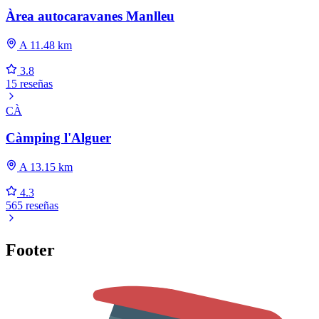
Àrea autocaravanes Manlleu
A 11.48 km
3.8
15 reseñas
CÀ
Càmping l'Alguer
A 13.15 km
4.3
565 reseñas
Footer