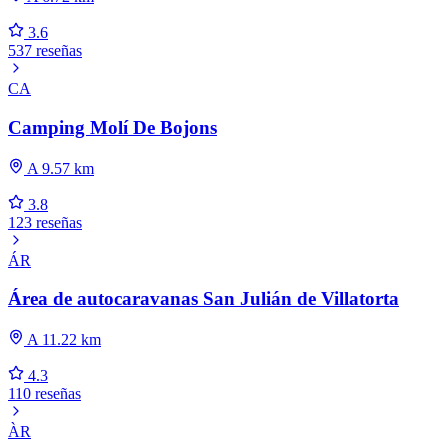
3.6
537 reseñas
CA
Camping Molí De Bojons
A 9.57 km
3.8
123 reseñas
ÁR
Área de autocaravanas San Julián de Villatorta
A 11.22 km
4.3
110 reseñas
ÀR