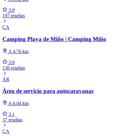
3.9
197 reseñas
CA
Camping Playa de Miño | Camping Miño
A 4.76 km
3.9
136 reseñas
ÁR
Área de servicio para autocaravanas
A 6.04 km
3.1
37 reseñas
CA