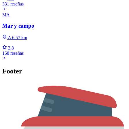
331 reseñas
MA
Mar y campo
A 6.57 km
3.8
158 reseñas
Footer