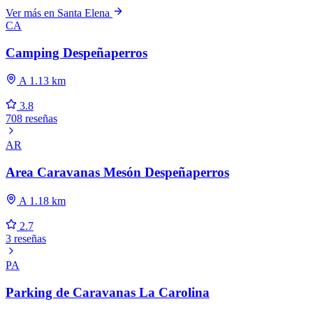
Ver más en Santa Elena
CA
Camping Despeñaperros
A 1.13 km
3.8
708 reseñas
AR
Area Caravanas Mesón Despeñaperros
A 1.18 km
2.7
3 reseñas
PA
Parking de Caravanas La Carolina