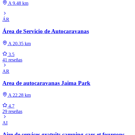
A 9.48 km
ÁR
Área de Servicio de Autocaravanas
A 20.35 km
3.5
41 reseñas
AR
Area de autocaravanas Jaima Park
A 22.28 km
4.7
29 reseñas
AI
Aire de services gratuits camping-cars et fourgons