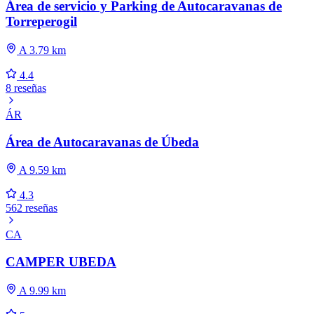
Área de servicio y Parking de Autocaravanas de
Torreperogil
A 3.79 km
4.4
8 reseñas
ÁR
Área de Autocaravanas de Úbeda
A 9.59 km
4.3
562 reseñas
CA
CAMPER UBEDA
A 9.99 km