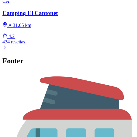
CA
Camping El Cantonet
A 31.65 km
4.2
434 reseñas
Footer