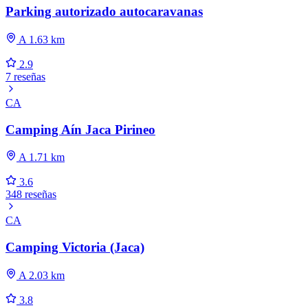
Parking autorizado autocaravanas
A 1.63 km
2.9
7 reseñas
CA
Camping Aín Jaca Pirineo
A 1.71 km
3.6
348 reseñas
CA
Camping Victoria (Jaca)
A 2.03 km
3.8