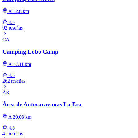
A 12.8 km
4.5
92 reseñas
CA
Camping Lobo Camp
A 17.11 km
4.5
262 reseñas
ÁR
Área de Autocaravanas La Era
A 20.03 km
4.6
41 reseñas