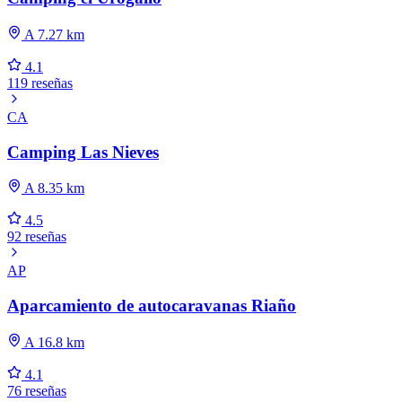
A 7.27 km
4.1
119 reseñas
CA
Camping Las Nieves
A 8.35 km
4.5
92 reseñas
AP
Aparcamiento de autocaravanas Riaño
A 16.8 km
4.1
76 reseñas