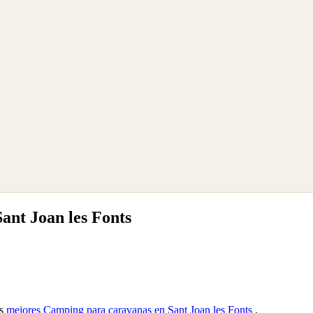
ant Joan les Fonts
as
mejores Camping para caravanas en Sant Joan les Fonts
.