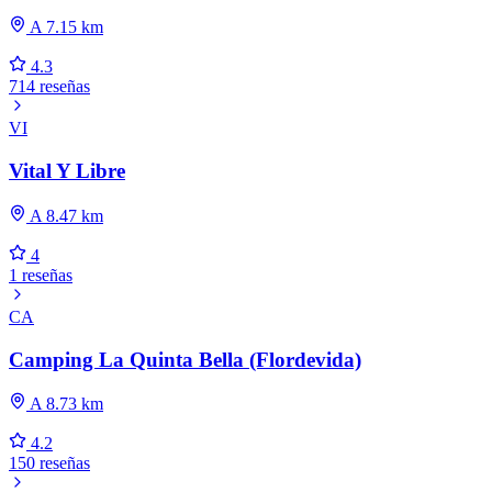
A 7.15 km
4.3
714 reseñas
VI
Vital Y Libre
A 8.47 km
4
1 reseñas
CA
Camping La Quinta Bella (Flordevida)
A 8.73 km
4.2
150 reseñas