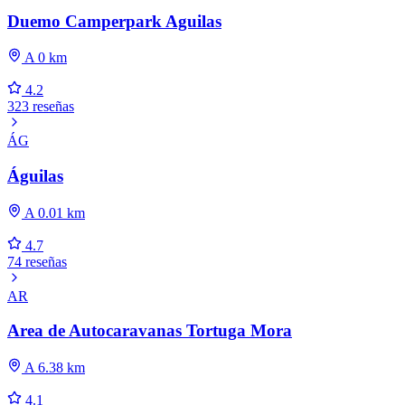
Duemo Camperpark Aguilas
A 0 km
4.2
323 reseñas
ÁG
Águilas
A 0.01 km
4.7
74 reseñas
AR
Area de Autocaravanas Tortuga Mora
A 6.38 km
4.1