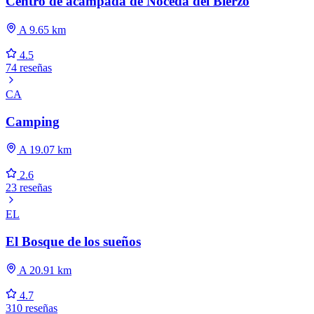
Centro de acampada de Noceda del Bierzo
A 9.65 km
4.5
74 reseñas
CA
Camping
A 19.07 km
2.6
23 reseñas
EL
El Bosque de los sueños
A 20.91 km
4.7
310 reseñas