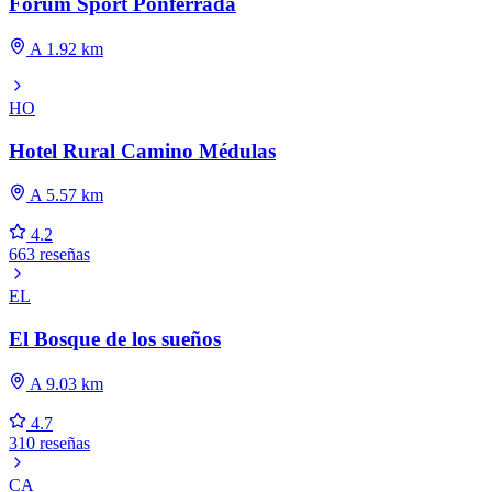
Forum Sport Ponferrada
A 1.92 km
HO
Hotel Rural Camino Médulas
A 5.57 km
4.2
663 reseñas
EL
El Bosque de los sueños
A 9.03 km
4.7
310 reseñas
CA