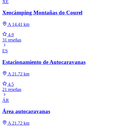
XE
Xeocámping Montañas do Courel
A 14.41 km
4.9
31 reseñas
ES
Estacionamiento de Autocaravanas
A 21.72 km
4.5
21 reseñas
ÁR
Área autocaravanas
A 21.72 km