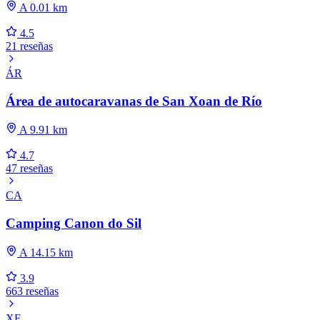
A 0.01 km
4.5
21 reseñas
ÁR
Área de autocaravanas de San Xoan de Río
A 9.91 km
4.7
47 reseñas
CA
Camping Canon do Sil
A 14.15 km
3.9
663 reseñas
XE