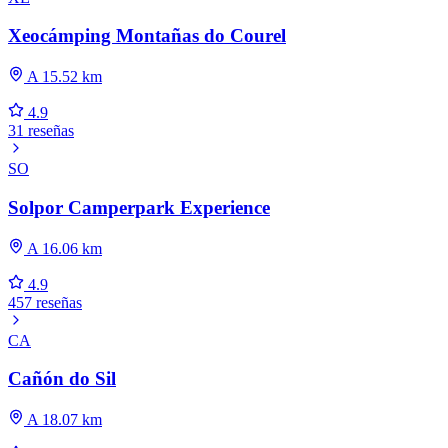
Xeocámping Montañas do Courel
A 15.52 km
4.9
31 reseñas
SO
Solpor Camperpark Experience
A 16.06 km
4.9
457 reseñas
CA
Cañón do Sil
A 18.07 km