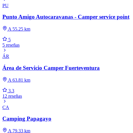
PU
Punto Amigo Autocaravanas - Camper service point
A 55.25 km
5
5 reseñas
ÁR
Área de Servicio Camper Fuerteventura
A 63.81 km
3.3
12 reseñas
CA
Camping Papagayo
A 79.33 km