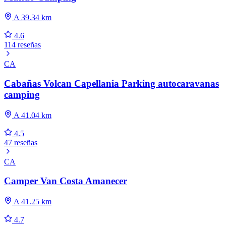
A 39.34 km
4.6
114 reseñas
CA
Cabañas Volcan Capellania Parking autocaravanas
camping
A 41.04 km
4.5
47 reseñas
CA
Camper Van Costa Amanecer
A 41.25 km
4.7