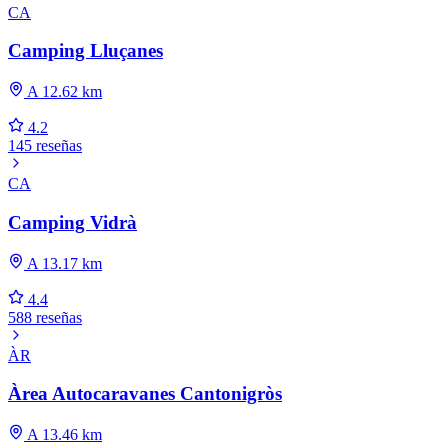
CA
Camping Lluçanes
A 12.62 km
4.2
145 reseñas
CA
Camping Vidrà
A 13.17 km
4.4
588 reseñas
ÀR
Àrea Autocaravanes Cantonigròs
A 13.46 km