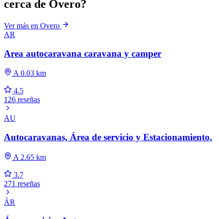
cerca de Overo?
Ver más en Overo
AR
Area autocaravana caravana y camper
A 0.03 km
4.5
126 reseñas
AU
Autocaravanas, Área de servicio y Estacionamiento.
A 2.65 km
3.7
271 reseñas
ÁR