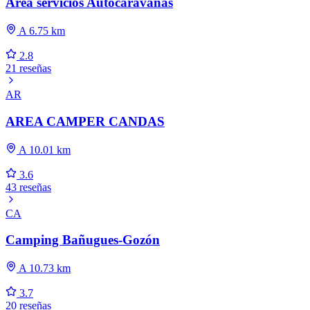
Área servicios Autocaravanas
A 6.75 km
2.8
21 reseñas
AR
AREA CAMPER CANDAS
A 10.01 km
3.6
43 reseñas
CA
Camping Bañugues-Gozón
A 10.73 km
3.7
20 reseñas