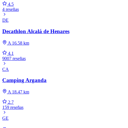
4.5
4 reseñas
DE
Decathlon Alcalá de Henares
A 16.58 km
4.1
9007 reseñas
CA
Camping Arganda
A 18.47 km
2.7
159 reseñas
GE