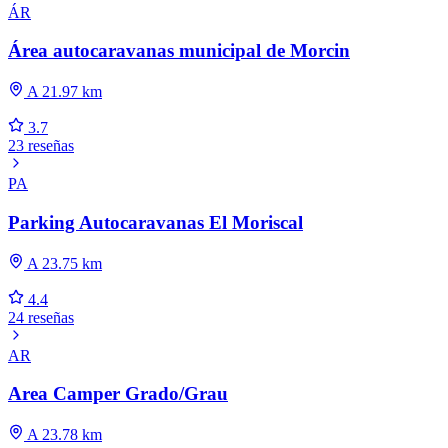
ÁR
Área autocaravanas municipal de Morcin
A 21.97 km
3.7
23 reseñas
PA
Parking Autocaravanas El Moriscal
A 23.75 km
4.4
24 reseñas
AR
Area Camper Grado/Grau
A 23.78 km