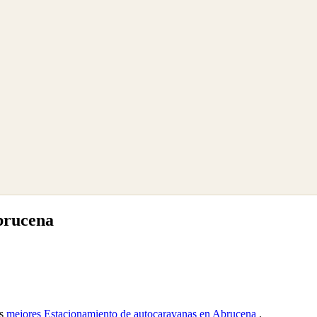
brucena
as
mejores Estacionamiento de autocaravanas en Abrucena
.