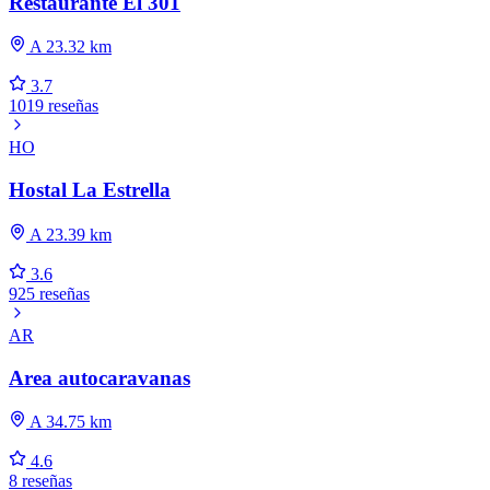
Restaurante El 301
A 23.32 km
3.7
1019 reseñas
HO
Hostal La Estrella
A 23.39 km
3.6
925 reseñas
AR
Area autocaravanas
A 34.75 km
4.6
8 reseñas