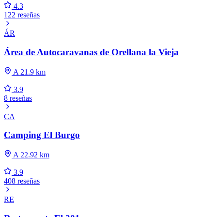
4.3
122 reseñas
ÁR
Área de Autocaravanas de Orellana la Vieja
A 21.9 km
3.9
8 reseñas
CA
Camping El Burgo
A 22.92 km
3.9
408 reseñas
RE