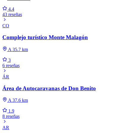
4.4
43 reseñas
CO
Complejo turístico Monte Malagón
A 35.7 km
3
6 reseñas
ÁR
Área de Autocaravanas de Don Benito
A 37.6 km
1.9
8 reseñas
AR