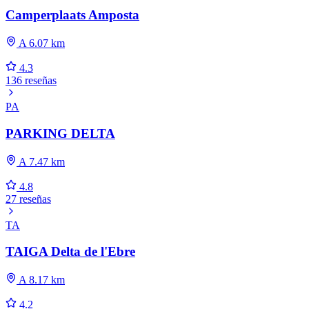
Camperplaats Amposta
A 6.07 km
4.3
136 reseñas
PA
PARKING DELTA
A 7.47 km
4.8
27 reseñas
TA
TAIGA Delta de l'Ebre
A 8.17 km
4.2