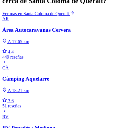
cerca de Santa Coloma de Queralt?
Ver más en Santa Coloma de Queralt
ÁR
Área Autocaravanas Cervera
A 17.65 km
4.4
449 reseñas
CÀ
Càmping Aquelarre
A 18.21 km
3.6
51 reseñas
RV
RV Penedès · Mediona