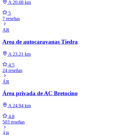
A 20.68 km
5
7 reseñas
AR
Area de autocaravanas Tiedra
A 23.21 km
4.5
24 reseñas
ÁR
Área privada de AC Bretocino
A 24.94 km
4.8
503 reseñas
ÁR