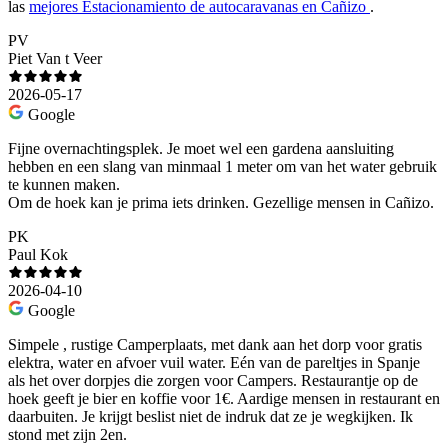
las
mejores Estacionamiento de autocaravanas en Cañizo
.
PV
Piet Van t Veer
2026-05-17
Google
Fijne overnachtingsplek. Je moet wel een gardena aansluiting
hebben en een slang van minmaal 1 meter om van het water gebruik
te kunnen maken.
Om de hoek kan je prima iets drinken. Gezellige mensen in Cañizo.
PK
Paul Kok
2026-04-10
Google
Simpele , rustige Camperplaats, met dank aan het dorp voor gratis
elektra, water en afvoer vuil water. Eén van de pareltjes in Spanje
als het over dorpjes die zorgen voor Campers. Restaurantje op de
hoek geeft je bier en koffie voor 1€. Aardige mensen in restaurant en
daarbuiten. Je krijgt beslist niet de indruk dat ze je wegkijken. Ik
stond met zijn 2en.