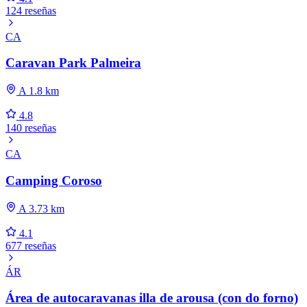
124 reseñas
CA
Caravan Park Palmeira
A 1.8 km
4.8
140 reseñas
CA
Camping Coroso
A 3.73 km
4.1
677 reseñas
ÁR
Área de autocaravanas illa de arousa (con do forno)