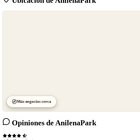
Ubicación de AnilenaPark
©
OpenStreetMap
©
CARTO
Más negocios cerca
Opiniones de AnilenaPark