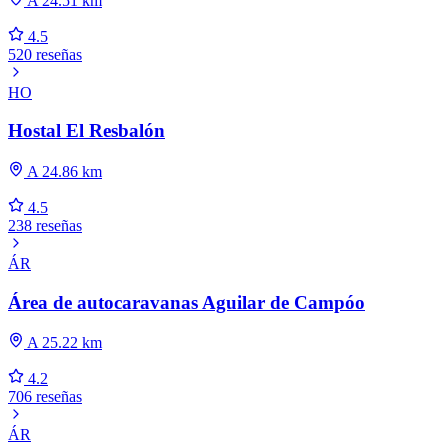
A 24.51 km
4.5
520 reseñas
HO
Hostal El Resbalón
A 24.86 km
4.5
238 reseñas
ÁR
Área de autocaravanas Aguilar de Campóo
A 25.22 km
4.2
706 reseñas
ÁR