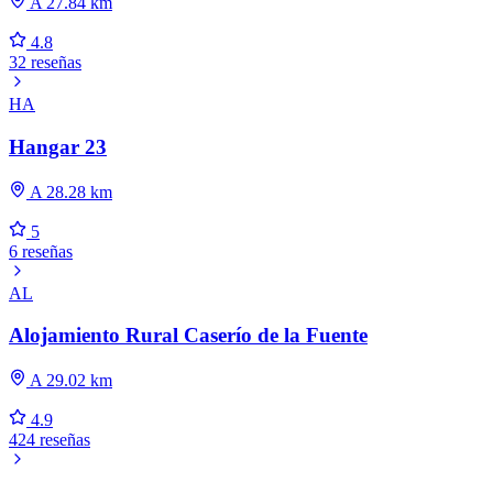
A 27.84 km
4.8
32 reseñas
HA
Hangar 23
A 28.28 km
5
6 reseñas
AL
Alojamiento Rural Caserío de la Fuente
A 29.02 km
4.9
424 reseñas