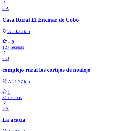
CA
Casa Rural El Encinar de Cobo
A 20.24 km
4.8
127 reseñas
CO
complejo rural los cortijos de noalejo
A 21.37 km
5
81 reseñas
LA
La acacia