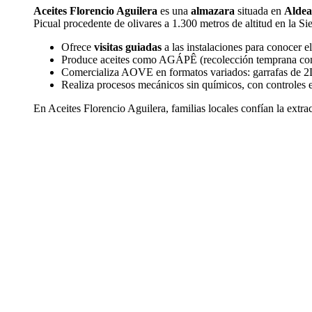
Aceites Florencio Aguilera
es una
almazara
situada en
Aldea
Picual procedente de olivares a 1.300 metros de altitud en la Si
Ofrece
visitas guiadas
a las instalaciones para conocer e
Produce aceites como AGÁPÊ (recolección temprana con fr
Comercializa AOVE en formatos variados: garrafas de 2L 
Realiza procesos mecánicos sin químicos, con controles es
En Aceites Florencio Aguilera, familias locales confían la extrac