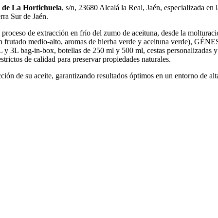
 de La Hortichuela
, s/n, 23680 Alcalá la Real, Jaén, especializada e
erra Sur de Jaén.
l proceso de extracción en frío del zumo de aceituna, desde la molturaci
utado medio-alto, aromas de hierba verde y aceituna verde), GÉNESIS 
y 3L bag-in-box, botellas de 250 ml y 500 ml, cestas personalizadas y
trictos de calidad para preservar propiedades naturales.
ción de su aceite, garantizando resultados óptimos en un entorno de alta 