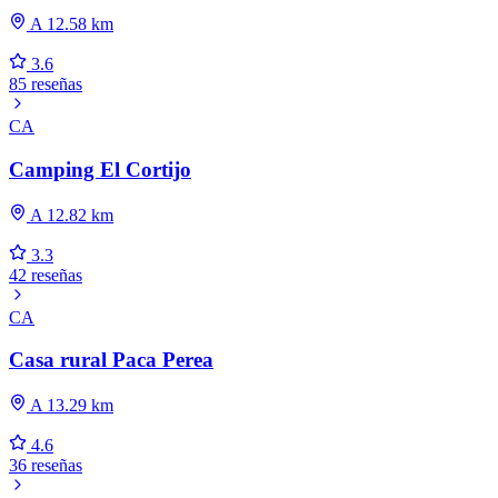
A 12.58 km
3.6
85 reseñas
CA
Camping El Cortijo
A 12.82 km
3.3
42 reseñas
CA
Casa rural Paca Perea
A 13.29 km
4.6
36 reseñas