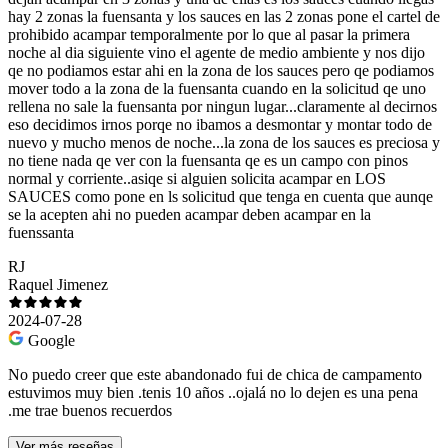
hay 2 zonas la fuensanta y los sauces en las 2 zonas pone el cartel de
prohibido acampar temporalmente por lo que al pasar la primera
noche al dia siguiente vino el agente de medio ambiente y nos dijo
qe no podiamos estar ahi en la zona de los sauces pero qe podiamos
mover todo a la zona de la fuensanta cuando en la solicitud qe uno
rellena no sale la fuensanta por ningun lugar...claramente al decirnos
eso decidimos irnos porqe no ibamos a desmontar y montar todo de
nuevo y mucho menos de noche...la zona de los sauces es preciosa y
no tiene nada qe ver con la fuensanta qe es un campo con pinos
normal y corriente..asiqe si alguien solicita acampar en LOS
SAUCES como pone en ls solicitud que tenga en cuenta que aunqe
se la acepten ahi no pueden acampar deben acampar en la
fuenssanta
RJ
Raquel Jimenez
2024-07-28
Google
No puedo creer que este abandonado fui de chica de campamento
estuvimos muy bien .tenis 10 años ..ojalá no lo dejen es una pena
.me trae buenos recuerdos
Ver más reseñas