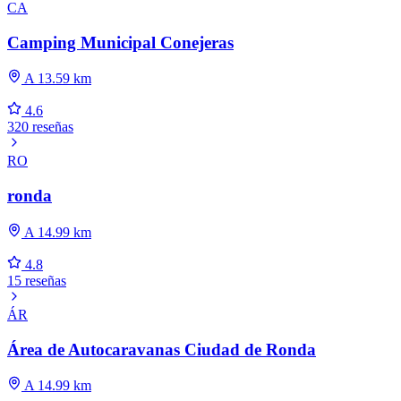
CA
Camping Municipal Conejeras
A 13.59 km
4.6
320 reseñas
RO
ronda
A 14.99 km
4.8
15 reseñas
ÁR
Área de Autocaravanas Ciudad de Ronda
A 14.99 km