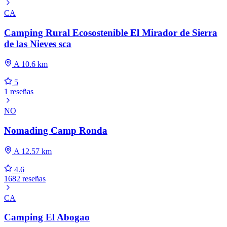
CA
Camping Rural Ecosostenible El Mirador de Sierra
de las Nieves sca
A 10.6 km
5
1 reseñas
NO
Nomading Camp Ronda
A 12.57 km
4.6
1682 reseñas
CA
Camping El Abogao