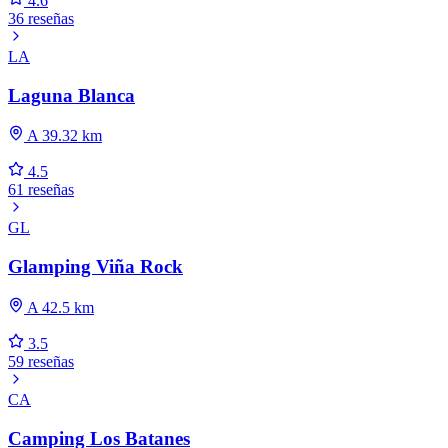
4.6
36 reseñas
LA
Laguna Blanca
A 39.32 km
4.5
61 reseñas
GL
Glamping Viña Rock
A 42.5 km
3.5
59 reseñas
CA
Camping Los Batanes