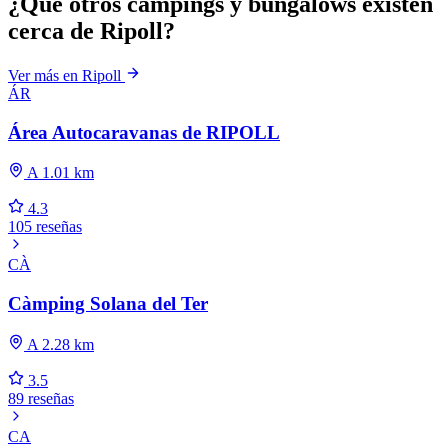
¿Qué otros campings y bungalows existen
cerca de Ripoll?
Ver más en Ripoll
ÁR
Área Autocaravanas de RIPOLL
A 1.01 km
4.3
105 reseñas
CÀ
Càmping Solana del Ter
A 2.28 km
3.5
89 reseñas
CA