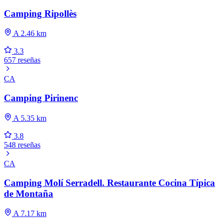
Camping Ripollès
A 2.46 km
3.3
657 reseñas
CA
Camping Pirinenc
A 5.35 km
3.8
548 reseñas
CA
Camping Molí Serradell. Restaurante Cocina Típica
de Montaña
A 7.17 km