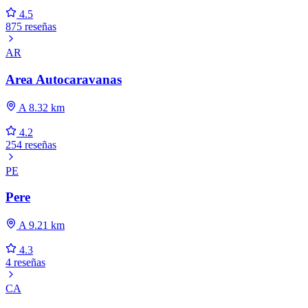
4.5
875 reseñas
AR
Area Autocaravanas
A 8.32 km
4.2
254 reseñas
PE
Pere
A 9.21 km
4.3
4 reseñas
CA