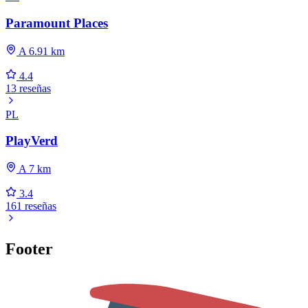
Paramount Places
A 6.91 km
4.4
13 reseñas
PL
PlayVerd
A 7 km
3.4
161 reseñas
Footer