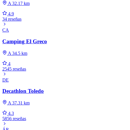
A 32.17 km
4.9
34 reseñas
CA
Camping El Greco
A 34.5 km
4
2545 reseñas
DE
Decathlon Toledo
A 37.31 km
4.3
5856 reseñas
ÁR