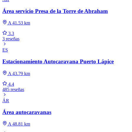
Área servicio Presa de la Torre de Abraham
A 41.53 km
3.3
3 reseñas
ES
Estacionamiento Autocaravana Puerto Lápice
A 43.79 km
4.4
485 reseñas
ÁR
Área autocaravanas
A 48.81 km