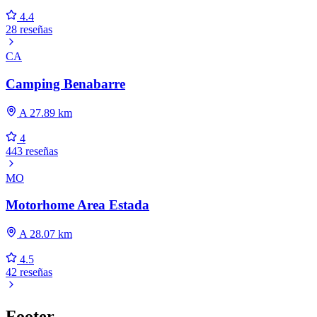
4.4
28 reseñas
CA
Camping Benabarre
A 27.89 km
4
443 reseñas
MO
Motorhome Area Estada
A 28.07 km
4.5
42 reseñas
Footer