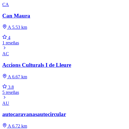
CA
Can Maura
A 5.53 km
4
1 reseñas
AC
Accions Culturals I de Lleure
A 6.67 km
3.8
5 reseñas
AU
autocaravanasautocircular
A 6.72 km