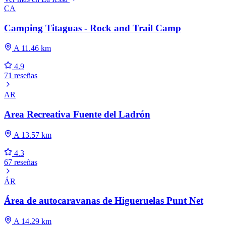
CA
Camping Titaguas - Rock and Trail Camp
A 11.46 km
4.9
71 reseñas
AR
Area Recreativa Fuente del Ladrón
A 13.57 km
4.3
67 reseñas
ÁR
Área de autocaravanas de Higueruelas Punt Net
A 14.29 km