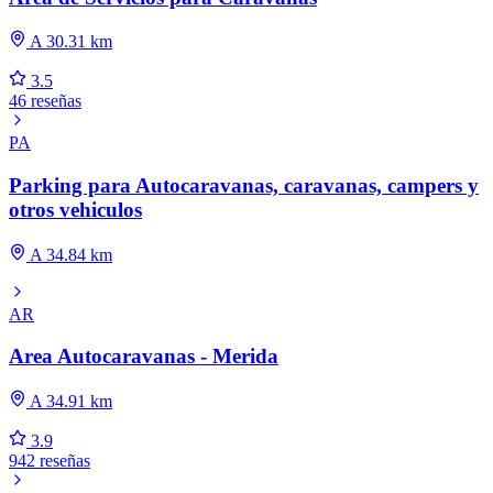
A 30.31 km
3.5
46 reseñas
PA
Parking para Autocaravanas, caravanas, campers y
otros vehiculos
A 34.84 km
AR
Area Autocaravanas - Merida
A 34.91 km
3.9
942 reseñas