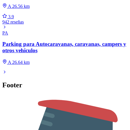
A 26.56 km
3.9
942 reseñas
PA
Parking para Autocaravanas, caravanas, campers y
otros vehiculos
A 26.64 km
Footer