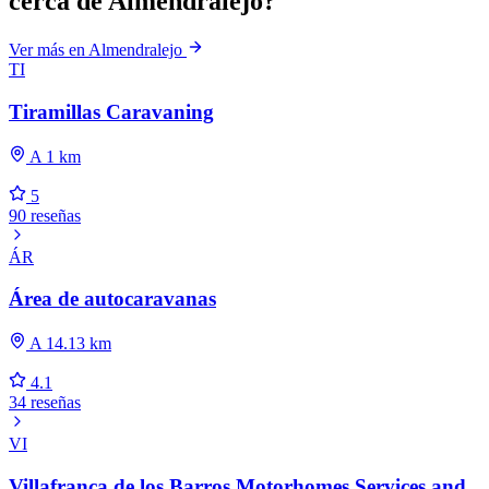
cerca de Almendralejo?
Ver más en Almendralejo
TI
Tiramillas Caravaning
A 1 km
5
90 reseñas
ÁR
Área de autocaravanas
A 14.13 km
4.1
34 reseñas
VI
Villafranca de los Barros Motorhomes Services and