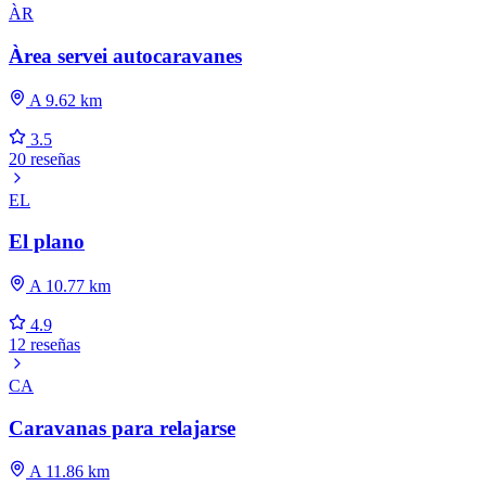
ÀR
Àrea servei autocaravanes
A 9.62 km
3.5
20 reseñas
EL
El plano
A 10.77 km
4.9
12 reseñas
CA
Caravanas para relajarse
A 11.86 km