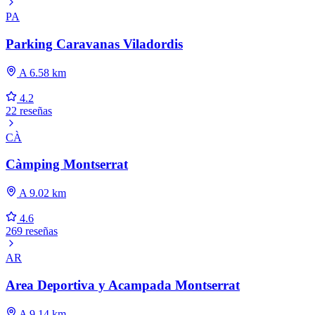
PA
Parking Caravanas Viladordis
A 6.58 km
4.2
22 reseñas
CÀ
Càmping Montserrat
A 9.02 km
4.6
269 reseñas
AR
Area Deportiva y Acampada Montserrat
A 9.14 km