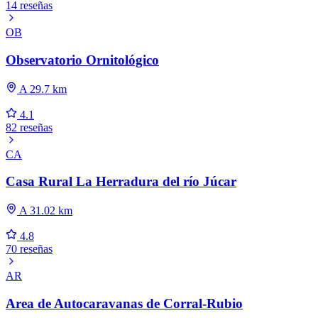
14 reseñas
OB
Observatorio Ornitológico
A 29.7 km
4.1
82 reseñas
CA
Casa Rural La Herradura del río Júcar
A 31.02 km
4.8
70 reseñas
AR
Area de Autocaravanas de Corral-Rubio