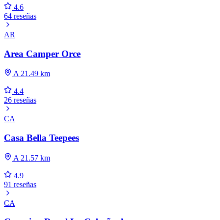
4.6
64 reseñas
AR
Area Camper Orce
A 21.49 km
4.4
26 reseñas
CA
Casa Bella Teepees
A 21.57 km
4.9
91 reseñas
CA