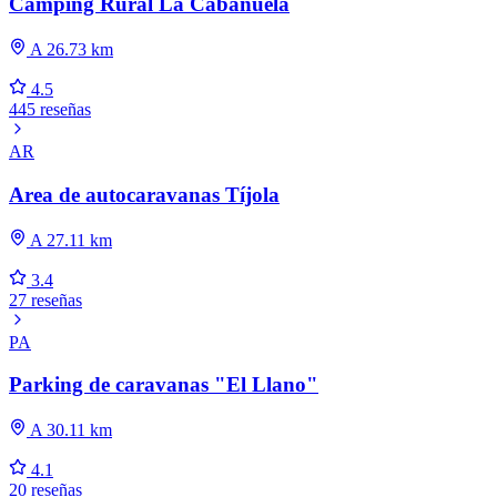
Camping Rural La Cabañuela
A 26.73 km
4.5
445 reseñas
AR
Area de autocaravanas Tíjola
A 27.11 km
3.4
27 reseñas
PA
Parking de caravanas "El Llano"
A 30.11 km
4.1
20 reseñas