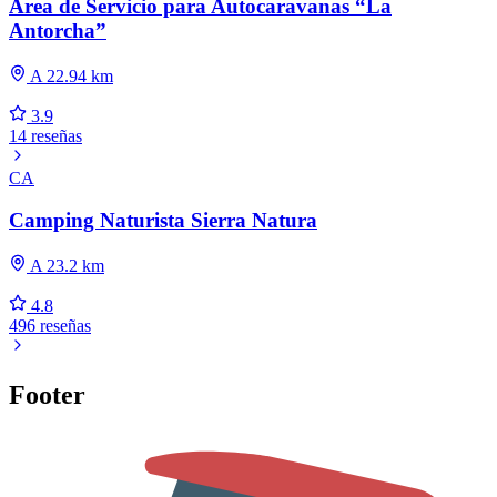
Área de Servicio para Autocaravanas “La
Antorcha”
A 22.94 km
3.9
14 reseñas
CA
Camping Naturista Sierra Natura
A 23.2 km
4.8
496 reseñas
Footer