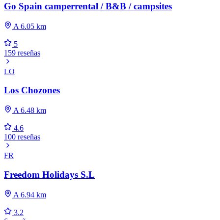
Go Spain camperrental / B&B / campsites
A 6.05 km
5
159 reseñas
LO
Los Chozones
A 6.48 km
4.6
100 reseñas
FR
Freedom Holidays S.L
A 6.94 km
3.2