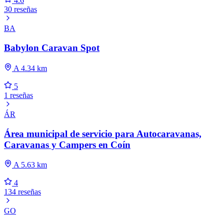
4.6
30 reseñas
BA
Babylon Caravan Spot
A 4.34 km
5
1 reseñas
ÁR
Área municipal de servicio para Autocaravanas,
Caravanas y Campers en Coín
A 5.63 km
4
134 reseñas
GO