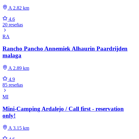
A 2.82 km
4.6
20 reseñas
RA
Rancho Pancho Annemiek Alhaurin Paardrijden
malaga
A 2.89 km
4.9
85 reseñas
MI
Mini-Camping Ardalejo / Call first - reservation
only!
A 3.15 km